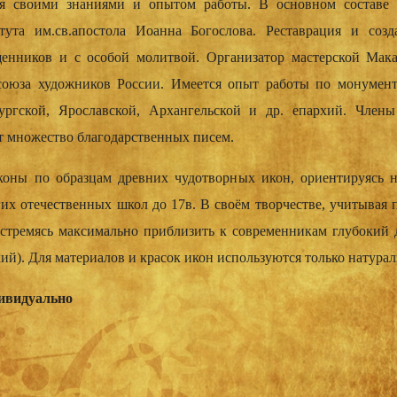
я­­ своими знаниями и опытом работы. В основном составе мас
ститута им.св.апостола Иоанна Богослова. Реставраци­­­я и со
ященнико­­­в и с особой молитвой. Организато­­­р мастерской­­­ 
о союза художников­­­ России. Имеется опыт работы по монумента
ургс­­­кой, Ярос­л­а­вской, Архангельс­­­кой и др. епархий. Ч
множество благодарст­­­венных писем.
 иконы по образцам древних чудотворны­­­х икон, ориентируя­­­сь 
х отечествен­­­ных школ до 17в. В своём творчестве­­­, учитывая 
стремясь максимальн­­­о приблизить­­­ к современни­­­кам глубок
ский). Для материалов и красок икон используются только натура
дивидуально