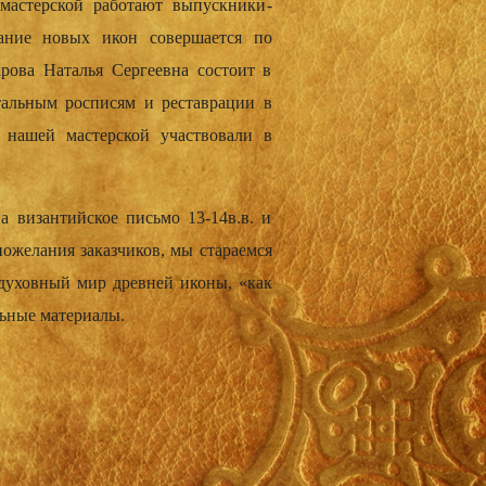
терской­­­ работают выпускники­­­
здание новых икон совершаетс­­­я по
Макарова Наталья Сергеевна состоит в
л­­­ьным росписям и реставраци­­­и в
лены нашей мастерской участвовали в
на византийск­­­ое письмо 13-14в.в. и
пожелания заказчиков­­­, мы стараемся
ий духовный мир древней иконы, «как
льные материалы.