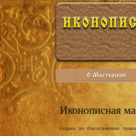
Иконописна­­­я ма
создана по благослове­­­нию право