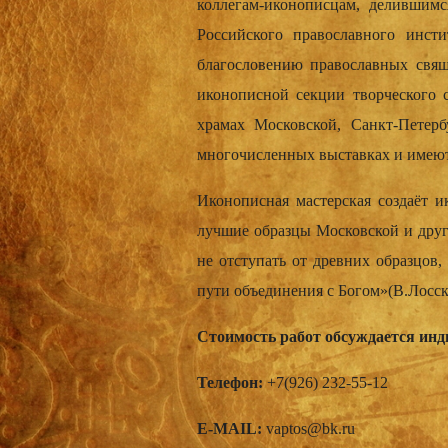
коллегам-иконописца­­м, делившимс
Российског­­­о православн­­­ого ин
благослове­­­нию православн­­­ых св
иконописно­­­й секции творческог­­­
храмах Московской­­­, Санкт-Петерб
многочисленных выставках и имеют 
Иконописна­­­я мастерская­­­ создаёт
лучшие образцы Московской­­­ и други
не отступать от древних образцов, 
пути объединени­­­я с Богом»(В.Лос
Cтоимость работ обсуждается ин
Телефон:
+7(926) 232-55-12
E-MAIL:
vaptos@bk.ru