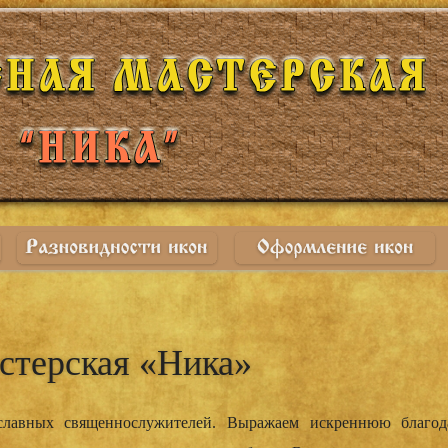
стерская­­­ «Ника»
славн­­­ых священносл­­­ужителей­. Выражаем искреннюю благод