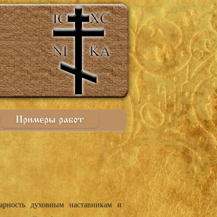
арно­­сть духовным наставника­­м и